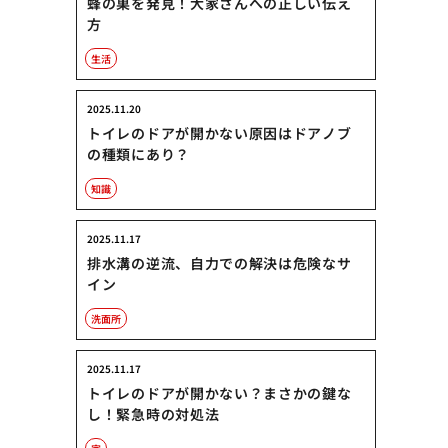
蜂の巣を発見！大家さんへの正しい伝え
方
生活
2025.11.20
トイレのドアが開かない原因はドアノブ
の種類にあり？
知識
2025.11.17
排水溝の逆流、自力での解決は危険なサ
イン
洗面所
2025.11.17
トイレのドアが開かない？まさかの鍵な
し！緊急時の対処法