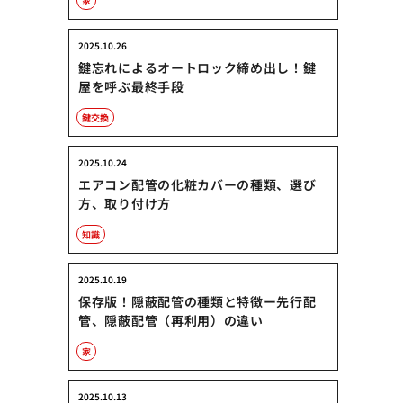
家
2025.10.26
鍵忘れによるオートロック締め出し！鍵
屋を呼ぶ最終手段
鍵交換
2025.10.24
エアコン配管の化粧カバーの種類、選び
方、取り付け方
知識
2025.10.19
保存版！隠蔽配管の種類と特徴ー先行配
管、隠蔽配管（再利用）の違い
家
2025.10.13