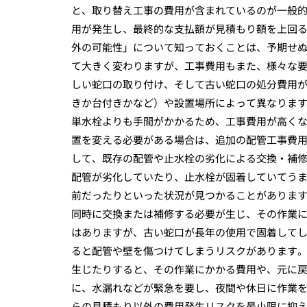
と、取り替え工事の費用が含まれているのが一般
用が発生し、最終的な支払額が見積もり額を上回
外の可能性」について知っておくことは、予期せぬ
て大きく変わりますが、工事費用もまた、様々な
しい蛇口の取り付け、そして古い蛇口の処分費用
きか台付きかなど）や設置場所によって異なりま
単水栓よりも手間がかかるため、工事費用が高く
置を変える必要がある場合は、追加の配管工事費用
して、既存の配管や止水栓の劣化による交換・補
配管が劣化していたり、止水栓が固着していてう
前だったりといった状況が見つかることがありま
同時に交換または補修する必要が生じ、その作業に
はありますが、古い蛇口が長年の使用で固着して
ると配管や壁を傷つけてしまうリスクがあります
生じたりすると、その作業にかかる費用や、元に
に、水漏れなどが緊急を要し、夜間や休日に作業を
らの見積もり以外の費用発生リスクを最小限に抑