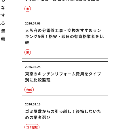
くな
家
生す
れる
2026.07.08
大阪府の分電盤工事・交換おすすめラン
る費
キング5選！格安・即日の有資格業者を比
、最
較
家
2026.05.25
東京のキッチンリフォーム費用をタイプ
別に比較整理
台所
2026.02.13
ゴミ屋敷からの引っ越し！後悔しないた
めの業者選び
ゴミ屋敷