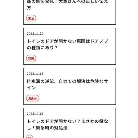
蜂の巣を発見！大家さんへの正しい伝え
方
生活
2025.11.20
トイレのドアが開かない原因はドアノブ
の種類にあり？
知識
2025.11.17
排水溝の逆流、自力での解決は危険なサ
イン
洗面所
2025.11.17
トイレのドアが開かない？まさかの鍵な
し！緊急時の対処法