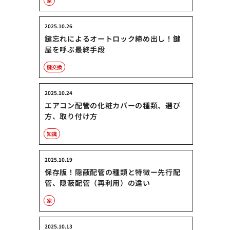
家
2025.10.26
鍵忘れによるオートロック締め出し！鍵
屋を呼ぶ最終手段
鍵交換
2025.10.24
エアコン配管の化粧カバーの種類、選び
方、取り付け方
知識
2025.10.19
保存版！隠蔽配管の種類と特徴ー先行配
管、隠蔽配管（再利用）の違い
家
2025.10.13