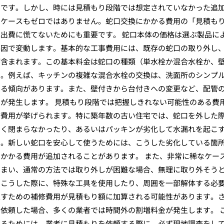
的です。しかし、時には見積もり段階では想定されていなかった追
るケースもゼロではありません。蛇口交換にかかる費用の「見積も
出費に慌てないためにも重要です。 蛇口本体の価格は選ぶ製品に
要因で変動します。基本的な工事費用には、既存の蛇口の取り外し
が含まれます。この基本料金は蛇口の種類（単水栓か混合水栓か、
す。例えば、キッチンの複雑な混合水栓の交換は、洗面所のシンプ
なる傾向があります。また、壁付きから台付きへの変更など、配管
が発生します。 見積もり段階では把握しきれない可能性のある費
修費用が挙げられます。特に築年数の古い住宅では、蛇口を外した
まく閉まらなかったり、あるいはパッキンが劣化して水漏れを起こ
す。新しい蛇口を安心して使うためには、こうした劣化している箇
かかる費用が追加されることがあります。 また、非常に稀なケー
しまい、通常の方法では取り外しが困難な場合、無理に取り外そう
。こうした際に、特殊な工具を使用したり、周囲を一部解体する必
戻すための補修費用が見積もり額に加算される可能性があります。
依頼した場合、多くの業者では時間外の割増料金が発生します。 
えるためには、業者に見積もりを依頼する際に、必ず現地調査をし