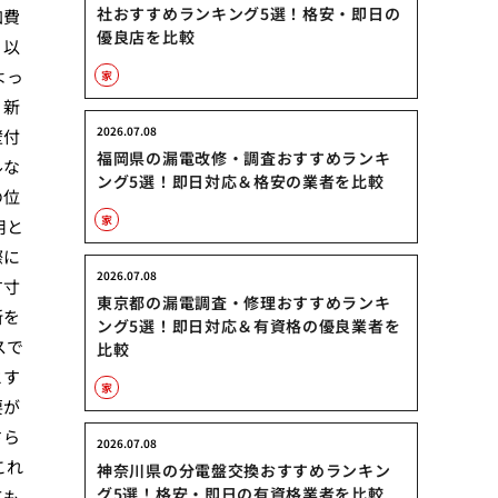
社おすすめランキング5選！格安・即日の
加費
優良店を比較
り以
よっ
家
、新
2026.07.08
壁付
福岡県の漏電改修・調査おすすめランキ
ルな
ング5選！即日対応＆格安の業者を比較
の位
家
用と
際に
2026.07.08
す寸
東京都の漏電調査・修理おすすめランキ
所を
ング5選！即日対応＆有資格の優良業者を
スで
比較
とす
家
要が
さら
2026.07.08
これ
神奈川県の分電盤交換おすすめランキン
グ5選！格安・即日の有資格業者を比較
ても