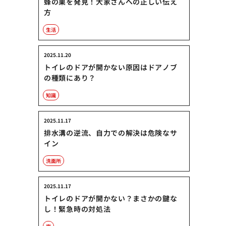
蜂の巣を発見！大家さんへの正しい伝え
方
生活
2025.11.20
トイレのドアが開かない原因はドアノブ
の種類にあり？
知識
2025.11.17
排水溝の逆流、自力での解決は危険なサ
イン
洗面所
2025.11.17
トイレのドアが開かない？まさかの鍵な
し！緊急時の対処法