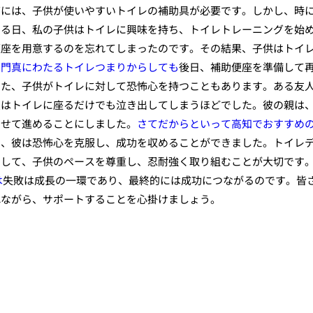
グには、子供が使いやすいトイレの補助具が必要です。しかし、時
ある日、私の子供はトイレに興味を持ち、トイレトレーニングを始
便座を用意するのを忘れてしまったのです。その結果、子供はトイ
の門真にわたるトイレつまりからしても
後日、補助便座を準備して
また、子供がトイレに対して恐怖心を持つこともあります。ある友
彼はトイレに座るだけでも泣き出してしまうほどでした。彼の親は
わせて進めることにしました。
さてだからといって高知でおすすめ
で、彼は恐怖心を克服し、成功を収めることができました。トイレ
として、子供のペースを尊重し、忍耐強く取り組むことが大切です
は
失敗は成長の一環であり、最終的には成功につながるのです。皆
れながら、サポートすることを心掛けましょう。