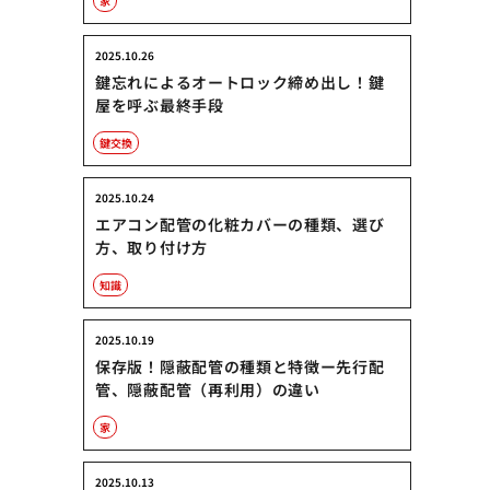
家
2025.10.26
鍵忘れによるオートロック締め出し！鍵
屋を呼ぶ最終手段
鍵交換
2025.10.24
エアコン配管の化粧カバーの種類、選び
方、取り付け方
知識
2025.10.19
保存版！隠蔽配管の種類と特徴ー先行配
管、隠蔽配管（再利用）の違い
家
2025.10.13