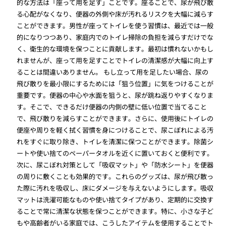
的な方法は「座って用を足す」ことです。座ることで、尿が飛び散
る心配がなくなり、便器の外側や床が汚れるリスクを大幅に減らす
ことができます。男性が座ってトイレを使う習慣は、最近では一般
的になりつつあり、家庭内でのトイレ掃除の負担を減らすだけでな
く、衛生的な環境を保つことに貢献します。最初は慣れないかもし
れませんが、座って用を足すことでトイレの清潔感が大幅に向上す
ることは間違いありません。 もし立って用を足したい場合、尿の
飛び散りを最小限にするためには「狙う位置」に気をつけることが
重要です。便器の中心や水面を狙うと、尿が跳ね返りやすくなりま
す。そこで、できるだけ便器の内側の壁に低い位置で当てること
で、飛び散りを減らすことができます。さらに、使用後にトイレの
便座や周りを軽く拭く習慣を身につけることで、尿こぼれによる汚
れをすぐに取り除き、トイレを清潔に保つことができます。除菌シ
ートや使い捨てのペーパータオルを近くに置いておくと便利です。
次に、尿こぼれ対策として「吸収マット」や「防水シート」を便器
の周りに敷くことも効果的です。これらのグッズは、尿が飛び散っ
た際に汚れを吸収し、床にダメージを与えないようにします。吸収
マットは洗濯可能なものや使い捨てタイプがあり、定期的に交換す
ることで常に清潔な状態を保つことができます。特に、小さな子ど
もや高齢者がいる家庭では、こうしたアイテムを使用することでト