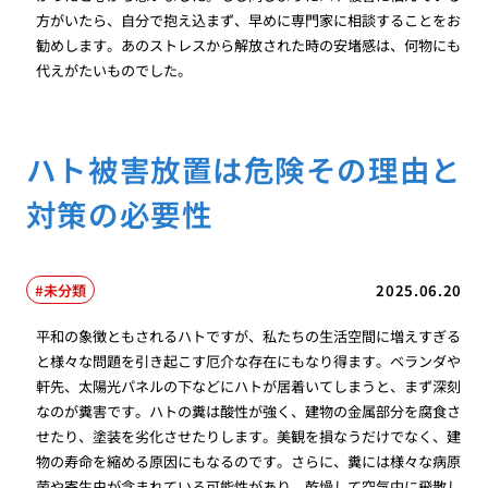
方がいたら、自分で抱え込まず、早めに専門家に相談することをお
勧めします。あのストレスから解放された時の安堵感は、何物にも
代えがたいものでした。
ハト被害放置は危険その理由と
対策の必要性
未分類
2025.06.20
平和の象徴ともされるハトですが、私たちの生活空間に増えすぎる
と様々な問題を引き起こす厄介な存在にもなり得ます。ベランダや
軒先、太陽光パネルの下などにハトが居着いてしまうと、まず深刻
なのが糞害です。ハトの糞は酸性が強く、建物の金属部分を腐食さ
せたり、塗装を劣化させたりします。美観を損なうだけでなく、建
物の寿命を縮める原因にもなるのです。さらに、糞には様々な病原
菌や寄生虫が含まれている可能性があり、乾燥して空気中に飛散し