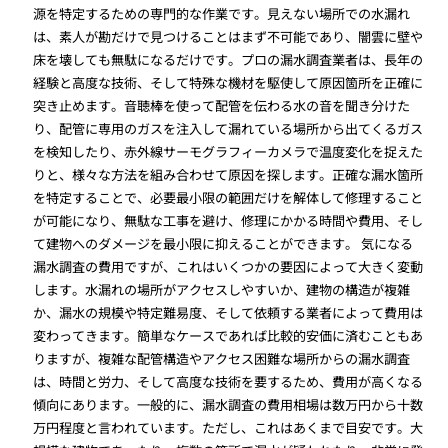
源を特定するための専門的な作業です。見えない場所での水漏れ
は、素人が勘だけで見つけることはまず不可能であり、闇雲に壁や
床を壊しても無駄になるだけです。プロの漏水調査業者は、長年の
経験と高度な技術、そして特殊な機材を駆使して原因箇所を正確に
突き止めます。音聴棒を使って配管を伝わる水の音を聞き分けた
り、配管に専用のガスを注入して漏れている場所から出てくるガス
を検知したり、赤外線サーモグラフィーカメラで温度変化を捉えた
りと、様々な方法を組み合わせて原因を探します。正確な漏水箇所
を特定することで、必要最小限の範囲だけを解体して修理すること
が可能になり、無駄な工事を避け、修理にかかる時間や費用、そし
て建物へのダメージを最小限に抑えることができます。 気になる
漏水調査の費用ですが、これはいくつかの要因によって大きく変動
します。水漏れの場所がアクセスしやすいか、建物の構造が複雑
か、漏水の規模や特定難易度、そして依頼する業者によって費用は
変わってきます。簡単なケースであれば比較的安価に済むこともあ
りますが、複雑な配管構造やアクセス困難な場所からの漏水調査
は、時間と労力、そして高度な技術を要するため、費用が高くなる
傾向にあります。一般的に、漏水調査の費用相場は数万円から十数
万円程度と言われています。ただし、これはあくまで目安です。大