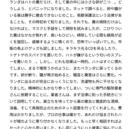
ランダはハトの糞だらけ、そして巣の中には小さな卵が二つ…。ど
うしよう、とパニックになりました。ネットで調べると、卵や雛が
いる巣は勝手に撤去できないとのこと。鳥獣保護法という法律があ
ることも、その時初めて知りました。それでも、糞の掃除だけはし
なければと、マスクと手袋をして掃除を試みましたが、こびりつい
た糞はなかなか取れず、臭いもひどい。掃除している間も親鳥が近
くを旋回し、威嚇するように鳴くので、恐怖でいっぱいでした。市
販の鳥よけグッズも試しました。キラキラ光るCDを吊るしたり、
トゲトゲのスパイクを置いたり、ハトが嫌がるという匂いのスプレ
ーを撒いたり…。しかし、どれも効果は一時的。ハトはすぐに慣れ
てしまい、まるで嘲笑うかのように、またベランダに戻ってくるの
です。卵が孵り、雛が鳴き始めると、騒音と糞害はさらに悪化。ベ
ランダに出るのが完全におっくうになり、洗濯物も外に干せなくな
りました。精神的にもかなり参ってしまい、ついに専門の駆除業者
さんに依頼することに。業者さんは、まず法律に則った手続きにつ
いて説明してくれ、巣立ちを待ってから巣の撤去と徹底的な清掃、
消毒、そして再発防止のためのネット設置を行ってくれました。費
用はかかりましたが、プロの仕事は確かで、あれだけ悩まされたハ
トが嘘のように寄り付かなくなりました。もっと早く相談すればよ
かったと心から思いました。もし同じようにハト被害に悩んでいる