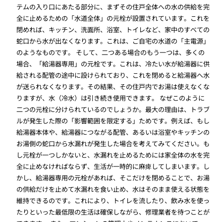
テムの入り口にあたる部分に、まずその住戸全体への水の供給を完
全に止めるための「水道全体」の元栓が設置されています。これを
閉めれば、キッチン、洗面所、浴室、トイレなど、家中のすべての
蛇口から水が出なくなります。これは、ご自宅の水道の「主電源」
のようなものです。 そして、二つある場合のもう一つは、多くの
場合、「給湯器専用」の元栓です。これは、冷たい水が給湯器に供
給される配管の途中に設けられており、これを閉めると給湯器へ水
が送られなくなります。その結果、その住戸内でお湯は使えなくな
りますが、水（冷水）は引き続き使用できます。 なぜこのように
二つの元栓に分けられているのでしょうか。最大の理由は、トラブ
ルが発生した際の「影響範囲を限定する」ためです。例えば、もし
給湯器本体や、給湯器につながる配管、あるいは浴室やキッチンの
お湯側の蛇口から水漏れが発生した場合を考えてみてください。も
し元栓が一つしかないと、水漏れを止めるためには家全体の水を完
全に止めなければならず、生活が一時的に麻痺してしまいます。し
かし、給湯器専用の元栓があれば、そこだけを閉めることで、お湯
の供給だけを止めて水漏れを食い止め、水はそのまま使える状態を
維持できるのです。これにより、トイレを流したり、飲み水を使っ
たりといった最低限の生活は確保しながら、修理業者を待つことが