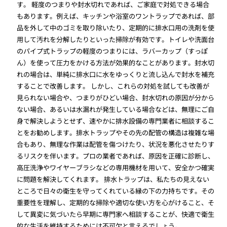
す。 軽度のつまりや封水切れであれば、ご家庭で対処できる場合
もあります。例えば、キッチンや浴室のワントラップであれば、部
品を外して中のゴミを取り除いたり、定期的に排水口用の洗剤を使
用して汚れを分解したりといった掃除が有効です。トイレや洗面台
のパイプ式トラップの軽度のつまりには、ラバーカップ（すっぽ
ん）を使って圧力をかける方法が効果的なことがあります。封水切
れの場合は、単純に排水口に水をゆっくりと流し込んで封水を補充
することで改善します。 しかし、これらの対処を試しても改善が
見られない場合や、つまりがひどい場合、封水切れの原因が分から
ない場合、あるいは水漏れが発生している場合などは、無理にご自
身で解決しようとせず、速やかに排水設備の専門業者に相談するこ
とをお勧めします。排水トラップやその先の配管の構造は複雑な場
合もあり、無理な作業は配管を傷つけたり、状況を悪化させたりす
るリスクを伴います。プロの業者であれば、原因を正確に診断し、
高圧洗浄やワイヤーブラシなどの専用機材を用いて、安全かつ確実
に問題を解決してくれます。 排水トラップは、私たちの見えない
ところで日々の衛生を守ってくれている縁の下の力持ちです。その
重要性を理解し、定期的な掃除や適切な使い方を心がけること、そ
して異変に気づいたら早期に専門家へ相談することが、快適で衛生
的な生活を維持するためには不可欠と言えるでしょう。