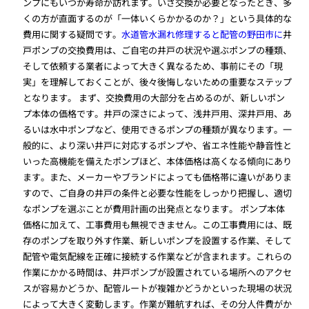
ンプにもいつか寿命が訪れます。いざ交換が必要となったとき、多
くの方が直面するのが「一体いくらかかるのか？」という具体的な
費用に関する疑問です。
水道管水漏れ修理すると配管の野田市に
井
戸ポンプの交換費用は、ご自宅の井戸の状況や選ぶポンプの種類、
そして依頼する業者によって大きく異なるため、事前にその「現
実」を理解しておくことが、後々後悔しないための重要なステップ
となります。 まず、交換費用の大部分を占めるのが、新しいポン
プ本体の価格です。井戸の深さによって、浅井戸用、深井戸用、あ
るいは水中ポンプなど、使用できるポンプの種類が異なります。一
般的に、より深い井戸に対応するポンプや、省エネ性能や静音性と
いった高機能を備えたポンプほど、本体価格は高くなる傾向にあり
ます。また、メーカーやブランドによっても価格帯に違いがありま
すので、ご自身の井戸の条件と必要な性能をしっかり把握し、適切
なポンプを選ぶことが費用計画の出発点となります。 ポンプ本体
価格に加えて、工事費用も無視できません。この工事費用には、既
存のポンプを取り外す作業、新しいポンプを設置する作業、そして
配管や電気配線を正確に接続する作業などが含まれます。これらの
作業にかかる時間は、井戸ポンプが設置されている場所へのアクセ
スが容易かどうか、配管ルートが複雑かどうかといった現場の状況
によって大きく変動します。作業が難航すれば、その分人件費がか