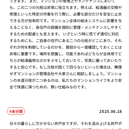
できます。 また、マンションの管理上やメンテナンスにおいて
も、この二つの元栓は非常に役立ちます。例えば、給湯器の交換や
修理といった特定の作業を行う際に、必要な部分だけを安全に止水
できる方が効率的です。マンション全体の給水システムに影響を与
えることなく、各住戸の設備を個別に管理・メンテナンスしやすく
するための配慮とも言えます。 いざという時に慌てず適切に対応
するためにも、ご自身の住戸にある二つの元栓がどこにあり、それ
ぞれが何を制御しているのかを、普段から一度確認しておくことは
非常に重要です。場所を把握し、可能であればどちらが全体用でど
ちらが給湯器用なのかをメモしておいたり、写真に撮っておいたり
すると安心です。もし元栓が固くて回らないといった場合は、無理
せずマンションの管理会社や大家さんに相談しましょう。マンショ
ンの水道元栓が二つあるのは、私たちのマンションライフをより安
全で快適に保つための、賢い仕組みなのです。
未分類
2025.06.18
日々の暮らしに欠かせない井戸水ですが、それを汲み上げる井戸ポ