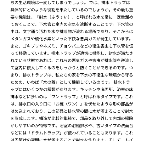
ちの生活環境は一変してしまうでしょう。 では、排水トラップは
具体的にどのような役割を果たしているのでしょうか。その最も重
要な機能は、「封水（ふうすい）」と呼ばれる水を常に一定量溜め
ておくことで、下水管と室内の空気を遮断することです。下水管の
中は、文字通り汚れた水や排泄物が流れる場所であり、そこからは
メタンガスや硫化水素といった不快な悪臭ガスが発生しています。
また、ゴキブリやネズミ、チョウバエなどの衛生害虫も下水管を伝
って移動しています。排水トラップが適切に機能し、封水が満たさ
れている状態であれば、これらの悪臭ガスや害虫が排水管を逆流し
て室内に侵入してくるのをしっかりと防ぐことができるのです。つ
まり、排水トラップは、私たちの家を下水の不衛生な環境から守る
ための、いわば「水の蓋」として機能しているのです。 排水トラ
ップにはいくつかの種類があります。キッチンや洗面所、浴室の床
排水などに多いのは「ワントラップ」と呼ばれるタイプです。これ
は、排水口の入り口に「お椀（ワン）」を伏せたような形の部品が
はめ込まれており、この部品と排水管の間に水が溜まることで封水
を形成します。構造が比較的単純で、部品を取り外して内部の掃除
がしやすいのが特徴です。浴室の浴槽排水や、古いタイプの洗面台
などには「ドラムトラップ」が使われていることもあります。これ
は円筒状の空間に水が溜まることで封水を作ります。そして、トイ