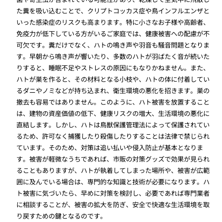
た糞を吸い込むことで、クリプトコッカス症や鳥インフルエンザと
いった感染症のリスクも高まります。特に小さなお子様や高齢者、
免疫力が低下している方がいるご家庭では、健康被害への配慮が不
可欠です。糞だけでなく、ハトの鳴き声や羽音も騒音問題となりま
す。早朝から鳴き声が響いたり、多数のハトが羽ばたく音が続いた
りすると、睡眠不足やストレスの原因にもなりかねません。また、
ハトが巣を作ると、その材料となる小枝や、ハトの体に付着してい
るダニやノミなどが持ち込まれ、衛生環境の悪化を招きます。巣の
撤去も容易ではありません。このように、ハト被害を放置すること
は、建物の資産価値の低下、健康リスクの増大、生活環境の悪化に
直結します。しかし、ハトは鳥獣保護管理法によって保護されてい
るため、許可なく捕獲したり殺傷したりすることは法律で禁じられ
ています。そのため、対策は追い払いや侵入防止が基本となりま
す。被害が軽微なうちであれば、市販の対策グッズで効果が見られ
ることもありますが、ハトが執着してしまった場所や、被害が広範
囲に及んでいる場合は、専門的な知識と技術が必要になります。ハ
ト被害に気づいたら、早めに対策を検討し、必要であれば専門業者
に相談することが、被害の拡大を防ぎ、安全で快適な生活環境を取
り戻すための鍵となるのです。