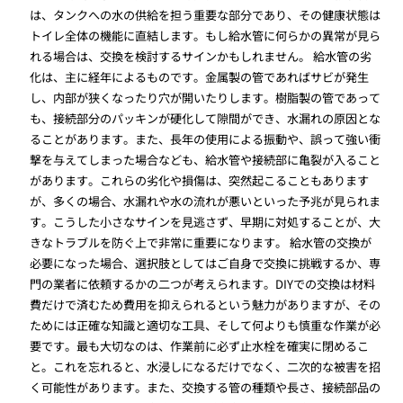
は、タンクへの水の供給を担う重要な部分であり、その健康状態は
トイレ全体の機能に直結します。もし給水管に何らかの異常が見ら
れる場合は、交換を検討するサインかもしれません。 給水管の劣
化は、主に経年によるものです。金属製の管であればサビが発生
し、内部が狭くなったり穴が開いたりします。樹脂製の管であって
も、接続部分のパッキンが硬化して隙間ができ、水漏れの原因とな
ることがあります。また、長年の使用による振動や、誤って強い衝
撃を与えてしまった場合なども、給水管や接続部に亀裂が入ること
があります。これらの劣化や損傷は、突然起こることもあります
が、多くの場合、水漏れや水の流れが悪いといった予兆が見られま
す。こうした小さなサインを見逃さず、早期に対処することが、大
きなトラブルを防ぐ上で非常に重要になります。 給水管の交換が
必要になった場合、選択肢としてはご自身で交換に挑戦するか、専
門の業者に依頼するかの二つが考えられます。DIYでの交換は材料
費だけで済むため費用を抑えられるという魅力がありますが、その
ためには正確な知識と適切な工具、そして何よりも慎重な作業が必
要です。最も大切なのは、作業前に必ず止水栓を確実に閉めるこ
と。これを忘れると、水浸しになるだけでなく、二次的な被害を招
く可能性があります。また、交換する管の種類や長さ、接続部品の