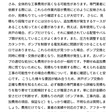
さみ、全体的な工事費用が高くなる可能性があります。専門業者に
依頼する際には、これらの作業内容が費用にどのように反映される
のか、見積もりでしっかり確認することが大切です。 さらに、見
積もり段階ではすぐには分からない、追加費用が発生するケースが
あることも知っておく必要があります。例えば、長年使用している
井戸の場合、ポンプだけでなく、それに接続されている配管やバル
ブ類が劣化していることがよくあります。また、圧力を調整する圧
力タンクや、ポンプを制御する電気系統に問題が見つかることもゼ
ロではありません。これらの劣化が見つかった場合、ポンプ交換と
同時に修理・交換が必要となり、別途費用が発生します。古いポン
プの適切な処分にも費用がかかるのが一般的です。予期せぬ追加費
用に慌てないためにも、見積もりを依頼する際に、考えられる追加
工事の可能性やその場合の費用について、業者に確認しておくと安
心です。 こうした様々な要因が絡み合うため、井戸ポンプ交換の
正確な費用を知るためには、必ず複数の専門業者から詳細な見積も
りを取り寄せて比較検討することが推奨されます。単に合計金額の
安さだけで判断せず、見積もりの内訳（ポンプ本体、工事内容、追
加費用の項目、保証など）をしっかり確認し、不明な点は質問しま
しょう。費用だけでなく、業者の実績や対応の丁寧さ、アフターサ