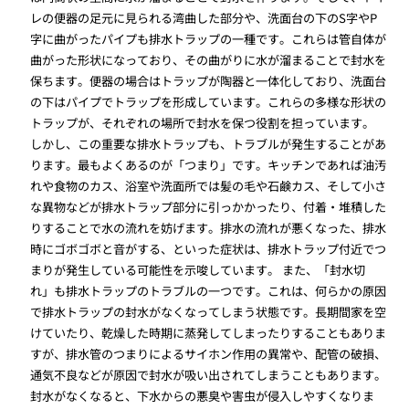
レの便器の足元に見られる湾曲した部分や、洗面台の下のS字やP
字に曲がったパイプも排水トラップの一種です。これらは管自体が
曲がった形状になっており、その曲がりに水が溜まることで封水を
保ちます。便器の場合はトラップが陶器と一体化しており、洗面台
の下はパイプでトラップを形成しています。これらの多様な形状の
トラップが、それぞれの場所で封水を保つ役割を担っています。
しかし、この重要な排水トラップも、トラブルが発生することがあ
ります。最もよくあるのが「つまり」です。キッチンであれば油汚
れや食物のカス、浴室や洗面所では髪の毛や石鹸カス、そして小さ
な異物などが排水トラップ部分に引っかかったり、付着・堆積した
りすることで水の流れを妨げます。排水の流れが悪くなった、排水
時にゴボゴボと音がする、といった症状は、排水トラップ付近でつ
まりが発生している可能性を示唆しています。 また、「封水切
れ」も排水トラップのトラブルの一つです。これは、何らかの原因
で排水トラップの封水がなくなってしまう状態です。長期間家を空
けていたり、乾燥した時期に蒸発してしまったりすることもありま
すが、排水管のつまりによるサイホン作用の異常や、配管の破損、
通気不良などが原因で封水が吸い出されてしまうこともあります。
封水がなくなると、下水からの悪臭や害虫が侵入しやすくなりま