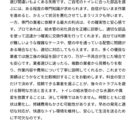
選び間違いもよくある失敗です。ご自宅のトイレに合った部品を選
ぶには、ある程度の専門知識が求められます。自信がないまま作業
を進めると、かえって状況を悪化させてしまうリスクも伴います。
一方、専門の業者に依頼する最大の利点は、その確実性と安心感で
す。プロであれば、給水管の劣化具合を正確に診断し、適切な部品
を使って迅速かつ確実に交換作業を行ってくれます。自分では判断
が難しいような複雑なケースや、壁の中を通っている配管に問題が
ある場合なども、適切に対応してもらえます。また、多くの優良な
業者では施工後の保証を設けており、万が一不具合が生じた場合で
も安心です。業者選びに迷ったら、複数の業者から見積もりを取
り、作業内容や費用について丁寧に説明してくれるか、これまでの
実績はどうかなどを比較検討することをお勧めします。料金の安さ
だけで決めず、信頼できる業者を選ぶことが、後々のトラブルを避
ける賢明な方法と言えます。 トイレの給水管の小さな水漏れや異
変を放置することは、決して得策ではありません。時間とともに症
状は悪化し、修繕費用もかさむ可能性があります。早めの発見と適
切な対応が、快適なトイレ環境を維持し、安心して生活を送るため
に不可欠なのです。