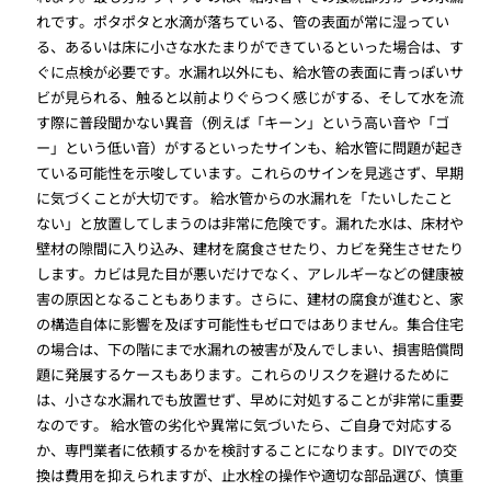
れです。ポタポタと水滴が落ちている、管の表面が常に湿ってい
る、あるいは床に小さな水たまりができているといった場合は、す
ぐに点検が必要です。水漏れ以外にも、給水管の表面に青っぽいサ
ビが見られる、触ると以前よりぐらつく感じがする、そして水を流
す際に普段聞かない異音（例えば「キーン」という高い音や「ゴ
ー」という低い音）がするといったサインも、給水管に問題が起き
ている可能性を示唆しています。これらのサインを見逃さず、早期
に気づくことが大切です。 給水管からの水漏れを「たいしたこと
ない」と放置してしまうのは非常に危険です。漏れた水は、床材や
壁材の隙間に入り込み、建材を腐食させたり、カビを発生させたり
します。カビは見た目が悪いだけでなく、アレルギーなどの健康被
害の原因となることもあります。さらに、建材の腐食が進むと、家
の構造自体に影響を及ぼす可能性もゼロではありません。集合住宅
の場合は、下の階にまで水漏れの被害が及んでしまい、損害賠償問
題に発展するケースもあります。これらのリスクを避けるために
は、小さな水漏れでも放置せず、早めに対処することが非常に重要
なのです。 給水管の劣化や異常に気づいたら、ご自身で対応する
か、専門業者に依頼するかを検討することになります。DIYでの交
換は費用を抑えられますが、止水栓の操作や適切な部品選び、慎重