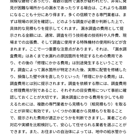
規模な建物であったり、複数の箇所で漏水が疑われたり、非常に発
見が困難な場所からの漏水であったりする場合は、これよりも高額
になることも十分にあり得ます。多くの信頼できる専門業者は、ま
ずは現場の状況を確認し、どのような調査が必要か判断した上で、
具体的な見積もりを提示してくれます。 漏水調査の費用として提
示される金額には、通常、調査を行う技術者の技術料や人件費、現
場までの出張費、そして調査に使用する特殊機材の使用料などが含
まれます。ここで一つ重要な注意点があります。それは、「漏水調
査費用」はあくまで水漏れの原因箇所を特定するための費用であ
り、その後の「修理にかかる費用」は別途発生するということで
す。調査によって漏水箇所が特定された後、実際に配管を修繕した
り、損傷した壁や床を直したりといった「修理にかかる費用」は、
調査費用とは別に提示されます。調査を依頼する際には、調査費用
と修理費用が別であること、それぞれの目安費用について事前に確
認しておくことが大切です。 漏水調査にかかる費用を少しでも抑
えるためには、複数の専門業者から見積もり（相見積もり）を取る
ことが非常に有効です。いくつかの業者から見積もりを取ること
で、提示された費用が適正かどうかを判断できますし、業者ごとの
対応や実績を比較検討して、安心して任せられる業者を選ぶことが
できます。また、お住まいの自治体によっては、地中の給水管から