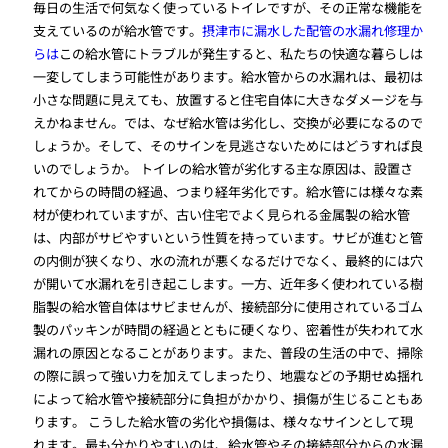
毎日の生活で何気なく使っているトイレですが、その正常な機能を
支えているのが給水管です。
摂津市に漏水した配管の水漏れ修理か
らは
この給水管にトラブルが発生すると、私たちの快適な暮らしは
一変してしまう可能性があります。給水管からの水漏れは、最初は
小さな問題に見えても、放置すると住宅自体に大きなダメージを与
えかねません。では、なぜ給水管は劣化し、交換が必要になるので
しょうか。そして、そのサインを見逃さないためにはどうすれば良
いのでしょうか。 トイレの給水管が劣化する主な原因は、設置さ
れてからの時間の経過、つまり経年劣化です。給水管には様々な素
材が使われていますが、古い住宅でよく見られる金属製の給水管
は、内部がサビやすいという性質を持っています。サビが進むと管
の内側が狭くなり、水の流れが悪くなるだけでなく、最終的には穴
が開いて水漏れを引き起こします。一方、近年多く使われている樹
脂製の給水管自体はサビませんが、接続部分に使用されているゴム
製のパッキンが時間の経過とともに硬くなり、密着性が失われて水
漏れの原因となることがあります。また、普段の生活の中で、掃除
の際に誤って強い力を加えてしまったり、地震などの予期せぬ揺れ
によって給水管や接続部分に負担がかかり、損傷が生じることもあ
ります。 こうした給水管の劣化や損傷は、様々なサインとして現
れます。最も分かりやすいのは、給水管やその接続部分からの水漏