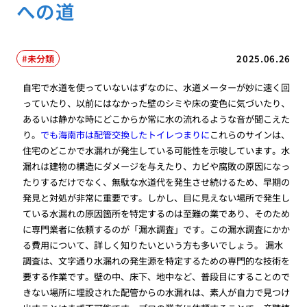
への道
未分類
2025.06.26
自宅で水道を使っていないはずなのに、水道メーターが妙に速く回
っていたり、以前にはなかった壁のシミや床の変色に気づいたり、
あるいは静かな時にどこからか常に水の流れるような音が聞こえた
り。
でも海南市は配管交換したトイレつまりに
これらのサインは、
住宅のどこかで水漏れが発生している可能性を示唆しています。水
漏れは建物の構造にダメージを与えたり、カビや腐敗の原因になっ
たりするだけでなく、無駄な水道代を発生させ続けるため、早期の
発見と対処が非常に重要です。しかし、目に見えない場所で発生し
ている水漏れの原因箇所を特定するのは至難の業であり、そのため
に専門業者に依頼するのが「漏水調査」です。この漏水調査にかか
る費用について、詳しく知りたいという方も多いでしょう。 漏水
調査は、文字通り水漏れの発生源を特定するための専門的な技術を
要する作業です。壁の中、床下、地中など、普段目にすることので
きない場所に埋設された配管からの水漏れは、素人が自力で見つけ