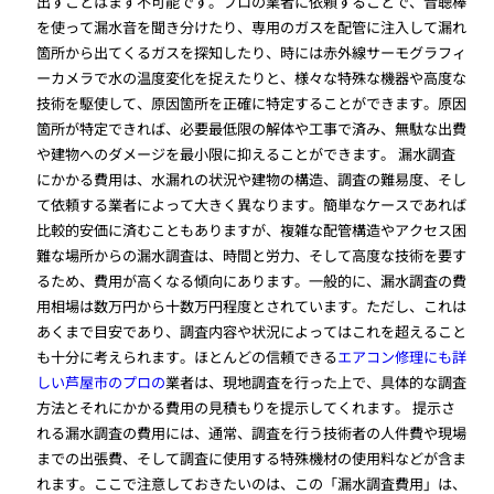
出すことはまず不可能です。プロの業者に依頼することで、音聴棒
を使って漏水音を聞き分けたり、専用のガスを配管に注入して漏れ
箇所から出てくるガスを探知したり、時には赤外線サーモグラフィ
ーカメラで水の温度変化を捉えたりと、様々な特殊な機器や高度な
技術を駆使して、原因箇所を正確に特定することができます。原因
箇所が特定できれば、必要最低限の解体や工事で済み、無駄な出費
や建物へのダメージを最小限に抑えることができます。 漏水調査
にかかる費用は、水漏れの状況や建物の構造、調査の難易度、そし
て依頼する業者によって大きく異なります。簡単なケースであれば
比較的安価に済むこともありますが、複雑な配管構造やアクセス困
難な場所からの漏水調査は、時間と労力、そして高度な技術を要す
るため、費用が高くなる傾向にあります。一般的に、漏水調査の費
用相場は数万円から十数万円程度とされています。ただし、これは
あくまで目安であり、調査内容や状況によってはこれを超えること
も十分に考えられます。ほとんどの信頼できる
エアコン修理にも詳
しい芦屋市のプロの
業者は、現地調査を行った上で、具体的な調査
方法とそれにかかる費用の見積もりを提示してくれます。 提示さ
れる漏水調査の費用には、通常、調査を行う技術者の人件費や現場
までの出張費、そして調査に使用する特殊機材の使用料などが含ま
れます。ここで注意しておきたいのは、この「漏水調査費用」は、