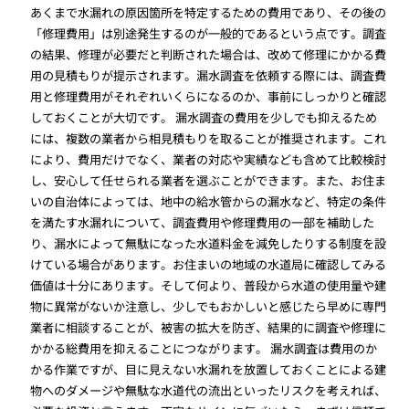
あくまで水漏れの原因箇所を特定するための費用であり、その後の
「修理費用」は別途発生するのが一般的であるという点です。調査
の結果、修理が必要だと判断された場合は、改めて修理にかかる費
用の見積もりが提示されます。漏水調査を依頼する際には、調査費
用と修理費用がそれぞれいくらになるのか、事前にしっかりと確認
しておくことが大切です。 漏水調査の費用を少しでも抑えるため
には、複数の業者から相見積もりを取ることが推奨されます。これ
により、費用だけでなく、業者の対応や実績なども含めて比較検討
し、安心して任せられる業者を選ぶことができます。また、お住ま
いの自治体によっては、地中の給水管からの漏水など、特定の条件
を満たす水漏れについて、調査費用や修理費用の一部を補助した
り、漏水によって無駄になった水道料金を減免したりする制度を設
けている場合があります。お住まいの地域の水道局に確認してみる
価値は十分にあります。そして何より、普段から水道の使用量や建
物に異常がないか注意し、少しでもおかしいと感じたら早めに専門
業者に相談することが、被害の拡大を防ぎ、結果的に調査や修理に
かかる総費用を抑えることにつながります。 漏水調査は費用のか
かる作業ですが、目に見えない水漏れを放置しておくことによる建
物へのダメージや無駄な水道代の流出といったリスクを考えれば、