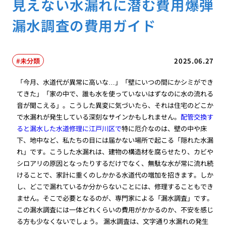
見えない水漏れに潜む費用爆弾
漏水調査の費用ガイド
未分類
2025.06.27
「今月、水道代が異常に高いな…」「壁にいつの間にかシミができ
てきた」「家の中で、誰も水を使っていないはずなのに水の流れる
音が聞こえる」。こうした異変に気づいたら、それは住宅のどこか
で水漏れが発生している深刻なサインかもしれません。
配管交換す
ると漏水した水道修理に江戸川区で
特に厄介なのは、壁の中や床
下、地中など、私たちの目には届かない場所で起こる「隠れた水漏
れ」です。こうした水漏れは、建物の構造材を腐らせたり、カビや
シロアリの原因となったりするだけでなく、無駄な水が常に流れ続
けることで、家計に重くのしかかる水道代の増加を招きます。しか
し、どこで漏れているか分からないことには、修理することもでき
ません。そこで必要となるのが、専門家による「漏水調査」です。
この漏水調査には一体どれくらいの費用がかかるのか、不安を感じ
る方も少なくないでしょう。 漏水調査は、文字通り水漏れの発生