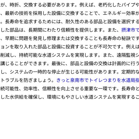
すが、時折、交換する必要があります。例えば、老朽化したパイプ
た、最新の技術を採用した設備に交換することで、エネルギー効率
す。長寿命を追求するためには、耐久性のある部品と設備を選択す
用した部品は、長期間にわたり信頼性を提供します。また、
摂津市
ず、早期に問題を発見し修理または交換することも長寿命の秘訣で
ションを取り入れた部品と設備に投資することが不可欠です。例え
を削減し、持続可能な水道システムを実現します。また、遠隔監視
を講じることができます。最後に、部品と設備の交換は計画的に行
すし、システムの一時的な停止が生じる可能性があります。定期的
ぬトラブルを防ぎましょう。
きっと泉南市でトイレつまりを水道局
持続可能性、効率性、信頼性を向上させる重要な一環です。長寿命
定した水供給を確保し、環境にもやさしい水道システムを実現する