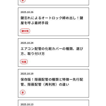
家
2025.10.26
鍵忘れによるオートロック締め出し！鍵
屋を呼ぶ最終手段
鍵交換
2025.10.24
エアコン配管の化粧カバーの種類、選び
方、取り付け方
知識
2025.10.19
保存版！隠蔽配管の種類と特徴ー先行配
管、隠蔽配管（再利用）の違い
家
2025.10.13