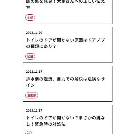
蜂の巣を発見！大家さんへの正しい伝え
方
生活
2025.11.20
トイレのドアが開かない原因はドアノブ
の種類にあり？
知識
2025.11.17
排水溝の逆流、自力での解決は危険なサ
イン
洗面所
2025.11.17
トイレのドアが開かない？まさかの鍵な
し！緊急時の対処法