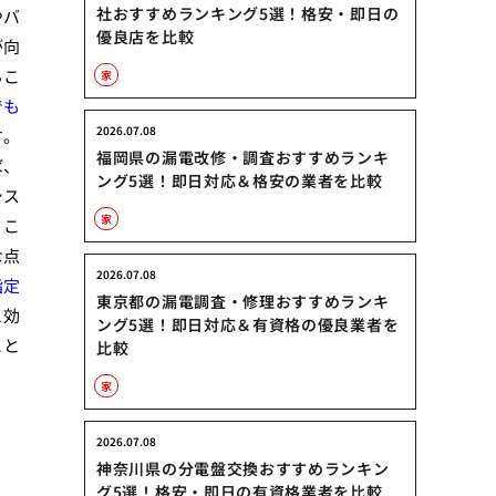
社おすすめランキング5選！格安・即日の
やバ
優良店を比較
が向
るこ
家
でも
2026.07.08
す。
福岡県の漏電改修・調査おすすめランキ
ば、
ング5選！即日対応＆格安の業者を比較
シス
家
うこ
な点
2026.07.08
指定
東京都の漏電調査・修理おすすめランキ
と効
ング5選！即日対応＆有資格の優良業者を
こと
比較
家
2026.07.08
神奈川県の分電盤交換おすすめランキン
グ5選！格安・即日の有資格業者を比較