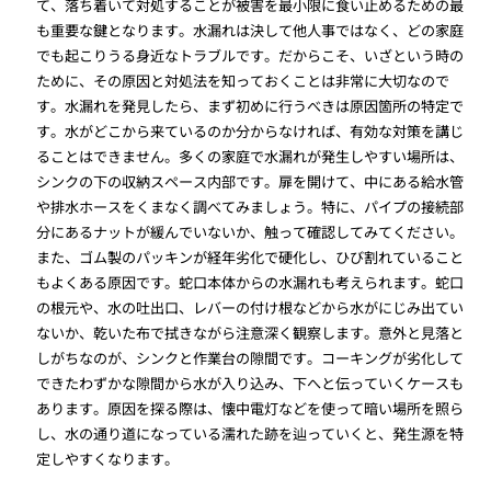
て、落ち着いて対処することが被害を最小限に食い止めるための最
も重要な鍵となります。水漏れは決して他人事ではなく、どの家庭
でも起こりうる身近なトラブルです。だからこそ、いざという時の
ために、その原因と対処法を知っておくことは非常に大切なので
す。水漏れを発見したら、まず初めに行うべきは原因箇所の特定で
す。水がどこから来ているのか分からなければ、有効な対策を講じ
ることはできません。多くの家庭で水漏れが発生しやすい場所は、
シンクの下の収納スペース内部です。扉を開けて、中にある給水管
や排水ホースをくまなく調べてみましょう。特に、パイプの接続部
分にあるナットが緩んでいないか、触って確認してみてください。
また、ゴム製のパッキンが経年劣化で硬化し、ひび割れていること
もよくある原因です。蛇口本体からの水漏れも考えられます。蛇口
の根元や、水の吐出口、レバーの付け根などから水がにじみ出てい
ないか、乾いた布で拭きながら注意深く観察します。意外と見落と
しがちなのが、シンクと作業台の隙間です。コーキングが劣化して
できたわずかな隙間から水が入り込み、下へと伝っていくケースも
あります。原因を探る際は、懐中電灯などを使って暗い場所を照ら
し、水の通り道になっている濡れた跡を辿っていくと、発生源を特
定しやすくなります。