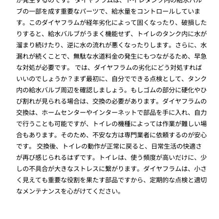
ブの一部を成す重要なパーツで、給水量をコントロールしていま
す。このダイヤフラムが経年劣化によって固くなったり、破損した
りすると、給水バルブがうまく機能せず、トイレのタンク内に水が
溜まり続けたり、逆に水の流れが悪くなったりします。さらに、水
漏れが続くことで、無駄な水道料金の発生にもつながるため、早急
な対処が必要です。 では、ダイヤフラムの劣化にどう対処すれば
いいのでしょうか？まず最初に、自分でできる点検として、タンク
内の給水バルブ周辺を確認しましょう。もしゴムの部分に硬化やひ
び割れが見られる場合は、交換の必要があります。ダイヤフラムの
交換は、ホームセンターやインターネットで部品を手に入れ、自力
で行うことも可能ですが、トイレの機種によっては作業が難しい場
合もあります。そのため、不安な方は専門業者に依頼するのが安心
です。 交換後、トイレの動作が正常に戻ると、日常生活の快適さ
が再び感じられるはずです。トイレは、使う頻度が高いだけに、少
しの不具合が大きなストレスに繋がります。ダイヤフラムは、小さ
く見えても重要な役割を果たす部品ですから、定期的な点検と適切
なメンテナンスを心がけてください。