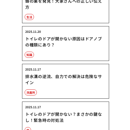
蜂の巣を発見！大家さんへの正しい伝え
方
生活
2025.11.20
トイレのドアが開かない原因はドアノブ
の種類にあり？
知識
2025.11.17
排水溝の逆流、自力での解決は危険なサ
イン
洗面所
2025.11.17
トイレのドアが開かない？まさかの鍵な
し！緊急時の対処法