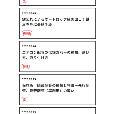
家
2025.10.26
鍵忘れによるオートロック締め出し！鍵
屋を呼ぶ最終手段
鍵交換
2025.10.24
エアコン配管の化粧カバーの種類、選び
方、取り付け方
知識
2025.10.19
保存版！隠蔽配管の種類と特徴ー先行配
管、隠蔽配管（再利用）の違い
家
2025.10.13