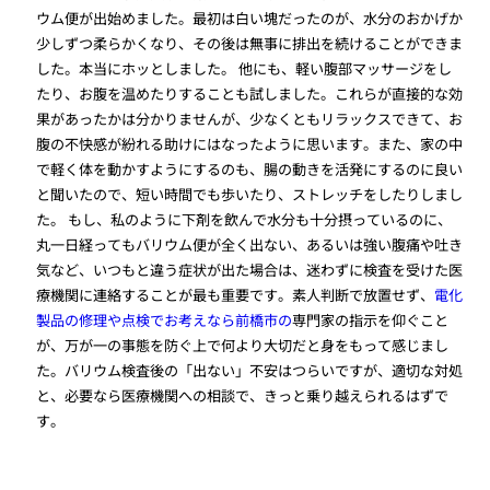
ウム便が出始めました。最初は白い塊だったのが、水分のおかげか
少しずつ柔らかくなり、その後は無事に排出を続けることができま
した。本当にホッとしました。 他にも、軽い腹部マッサージをし
たり、お腹を温めたりすることも試しました。これらが直接的な効
果があったかは分かりませんが、少なくともリラックスできて、お
腹の不快感が紛れる助けにはなったように思います。また、家の中
で軽く体を動かすようにするのも、腸の動きを活発にするのに良い
と聞いたので、短い時間でも歩いたり、ストレッチをしたりしまし
た。 もし、私のように下剤を飲んで水分も十分摂っているのに、
丸一日経ってもバリウム便が全く出ない、あるいは強い腹痛や吐き
気など、いつもと違う症状が出た場合は、迷わずに検査を受けた医
療機関に連絡することが最も重要です。素人判断で放置せず、
電化
製品の修理や点検でお考えなら前橋市の
専門家の指示を仰ぐこと
が、万が一の事態を防ぐ上で何より大切だと身をもって感じまし
た。バリウム検査後の「出ない」不安はつらいですが、適切な対処
と、必要なら医療機関への相談で、きっと乗り越えられるはずで
す。