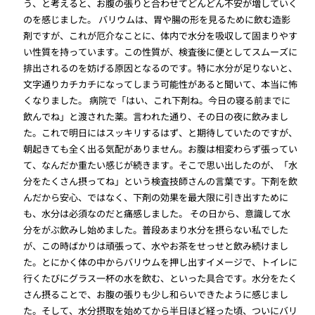
う、と考えると、お腹の張りと合わせてどんどん不安が増していく
のを感じました。 バリウムは、胃や腸の形を見るために飲む造影
剤ですが、これが厄介なことに、体内で水分を吸収して固まりやす
い性質を持っています。この性質が、検査後に便としてスムーズに
排出されるのを妨げる原因となるのです。特に水分が足りないと、
文字通りカチカチになってしまう可能性があると聞いて、本当に怖
くなりました。 病院で「はい、これ下剤ね。今日の寝る前までに
飲んでね」と渡された薬。言われた通り、その日の夜に飲みまし
た。これで明日にはスッキリするはず、と期待していたのですが、
朝起きても全く出る気配がありません。お腹は相変わらず張ってい
て、なんだか重たい感じが続きます。そこで思い出したのが、「水
分をたくさん摂ってね」という検査技師さんの言葉です。下剤を飲
んだから安心、ではなく、下剤の効果を最大限に引き出すために
も、水分は必須なのだと痛感しました。 その日から、意識して水
分をがぶ飲みし始めました。普段あまり水分を摂らない私でした
が、この時ばかりは頑張って、水やお茶をせっせと飲み続けまし
た。とにかく体の中からバリウムを押し出すイメージで、トイレに
行くたびにグラス一杯の水を飲む、といった具合です。水分をたく
さん摂ることで、お腹の張りも少し和らいできたように感じまし
た。そして、水分摂取を始めてから半日ほど経った頃、ついにバリ