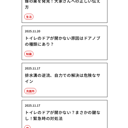
蜂の巣を発見！大家さんへの正しい伝え
方
生活
2025.11.20
トイレのドアが開かない原因はドアノブ
の種類にあり？
知識
2025.11.17
排水溝の逆流、自力での解決は危険なサ
イン
洗面所
2025.11.17
トイレのドアが開かない？まさかの鍵な
し！緊急時の対処法