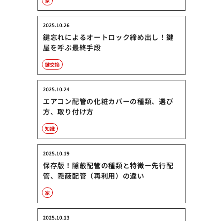
家
2025.10.26
鍵忘れによるオートロック締め出し！鍵
屋を呼ぶ最終手段
鍵交換
2025.10.24
エアコン配管の化粧カバーの種類、選び
方、取り付け方
知識
2025.10.19
保存版！隠蔽配管の種類と特徴ー先行配
管、隠蔽配管（再利用）の違い
家
2025.10.13