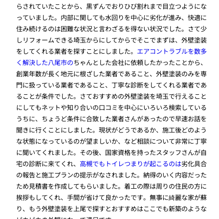
らされていたことから、黒ずんでおりひび割れまで目立つようにな
っていました。内部に関しても水回りを中心に劣化が進み、快適に
住み続けるのは困難な状況と言わざるを得ない状況でした。さて少
しリフォームできる埼玉からにしてからでそこでまずは、外壁塗装
をしてくれる業者を探すことにしました。
エアコントラブルを数多
く解決した八尾市の
ちゃんとした会社に依頼したかったことから、
創業年数が長く地元に根ざした業者であること、外壁塗装のみを専
門に扱っている業者であること、丁寧な診断をしてくれる業者であ
ることが条件でした。さておすすめの外壁塗装を埼玉で行えること
にしてもネットや知り合いの口コミを中心にいろいろ検索している
うちに、ちょうど条件に合致した業者さんがあったので早速お話を
聞きに行くことにしました。現状がどうであるか、施工後どのよう
な状態になっているのが望ましいか、など相談について非常に丁寧
に聞いてくれました。その後、国家資格を持ったスタッフさんが自
宅の診断に来てくれ、
高槻でもトイレつまりが起こるのは
劣化具合
の報告と施工プランの提示がなされました。納得のいく内容だった
ため見積書を作成してもらいました。着工の際は周りの住民の方に
挨拶もしてくれ、手間が省けて良かったです。無事に綺麗な家が蘇
り、もう外壁塗装を上尾で探すとおすすめはここでも新築のような