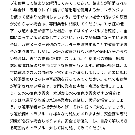
プを使用して詰まりを解消してみてください。詰まりが解消されな
い場合は、専用のトイレ詰まり解消剤を使用するか、プランジャー
を使って詰まりを解消しましょう。効果がない場合や詰まりの原因
が分からない場合は、専門業者に相談してください。3. 水圧の低
下 水道の水圧が低下した場合、まずはメインバルブを確認し、全
開になっているか確認してください。バルブが全開になっている場
合は、水道メーター周辺のフィルターを清掃することで改善する場
合があります。しかし、水圧が改善されない場合や原因が分からな
い場合は、専門の業者に相談しましょう。4. 給湯器の故障 給湯
器の故障は快適な生活に大きな影響を与えます。故障の場合は、ま
ずは電源やガスの供給が正常であるか確認しましょう。必要に応じ
て給湯器のリセットや再起動を行ってみてください。それでも故障
が解消されない場合は、専門の業者に点検・修理を依頼しましょ
う。5. 水の変色や異臭 水道から水の変色や異臭がする場合は、
まずは水道局や地域の水道事業者に連絡し、状況を報告しましょ
う。水道事業者から指示があれば、それに従って対処しましょう。
水道設備のトラブルには様々な対処法がありますが、安全面や専門
知識が必要な場合もあります。安全を最優先にし、自身で解決でき
る範囲内のトラブルに対しては対処してみてください。