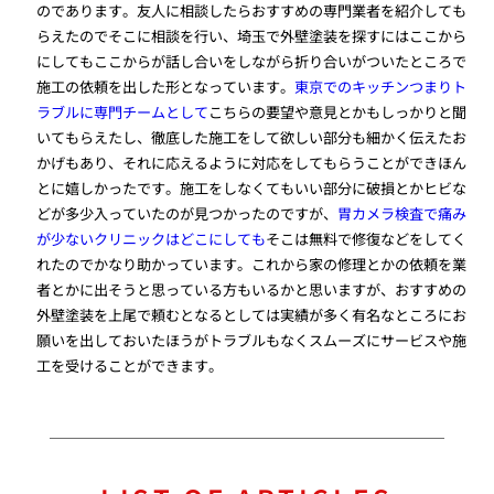
のであります。友人に相談したらおすすめの専門業者を紹介しても
らえたのでそこに相談を行い、埼玉で外壁塗装を探すにはここから
にしてもここからが話し合いをしながら折り合いがついたところで
施工の依頼を出した形となっています。
東京でのキッチンつまりト
ラブルに専門チームとして
こちらの要望や意見とかもしっかりと聞
いてもらえたし、徹底した施工をして欲しい部分も細かく伝えたお
かげもあり、それに応えるように対応をしてもらうことができほん
とに嬉しかったです。施工をしなくてもいい部分に破損とかヒビな
どが多少入っていたのが見つかったのですが、
胃カメラ検査で痛み
が少ないクリニックはどこにしても
そこは無料で修復などをしてく
れたのでかなり助かっています。これから家の修理とかの依頼を業
者とかに出そうと思っている方もいるかと思いますが、おすすめの
外壁塗装を上尾で頼むとなるとしては実績が多く有名なところにお
願いを出しておいたほうがトラブルもなくスムーズにサービスや施
工を受けることができます。