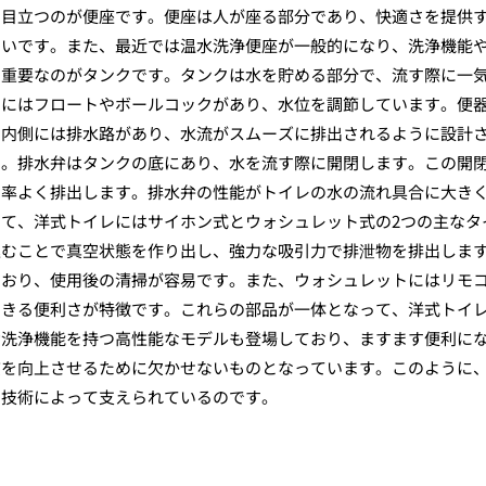
も目立つのが便座です。便座は人が座る部分であり、快適さを提供
多いです。また、最近では温水洗浄便座が一般的になり、洗浄機能
に重要なのがタンクです。タンクは水を貯める部分で、流す際に一
中にはフロートやボールコックがあり、水位を調節しています。便
の内側には排水路があり、水流がスムーズに排出されるように設計
す。排水弁はタンクの底にあり、水を流す際に開閉します。この開
効率よく排出します。排水弁の性能がトイレの水の流れ具合に大き
て、洋式トイレにはサイホン式とウォシュレット式の2つの主なタ
込むことで真空状態を作り出し、強力な吸引力で排泄物を排出しま
ており、使用後の清掃が容易です。また、ウォシュレットにはリモ
できる便利さが特徴です。これらの部品が一体となって、洋式トイ
動洗浄機能を持つ高性能なモデルも登場しており、ますます便利に
質を向上させるために欠かせないものとなっています。このように
と技術によって支えられているのです。