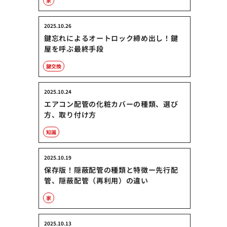
家
2025.10.26
鍵忘れによるオートロック締め出し！鍵
屋を呼ぶ最終手段
鍵交換
2025.10.24
エアコン配管の化粧カバーの種類、選び
方、取り付け方
知識
2025.10.19
保存版！隠蔽配管の種類と特徴ー先行配
管、隠蔽配管（再利用）の違い
家
2025.10.13