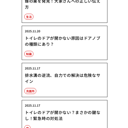
蜂の巣を発見！大家さんへの正しい伝え
方
生活
2025.11.20
トイレのドアが開かない原因はドアノブ
の種類にあり？
知識
2025.11.17
排水溝の逆流、自力での解決は危険なサ
イン
洗面所
2025.11.17
トイレのドアが開かない？まさかの鍵な
し！緊急時の対処法