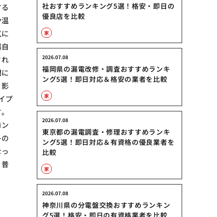
社おすすめランキング5選！格安・即日の
する
優良店を比較
や温
気に
家
器自
2026.07.08
され
福岡県の漏電改修・調査おすすめランキ
閉に
ング5選！即日対応＆格安の業者を比較
く影
家
イプ
す。
2026.07.08
コン
東京都の漏電調査・修理おすすめランキ
レの
ング5選！即日対応＆有資格の優良業者を
なっ
比較
、普
家
2026.07.08
神奈川県の分電盤交換おすすめランキン
グ5選！格安・即日の有資格業者を比較