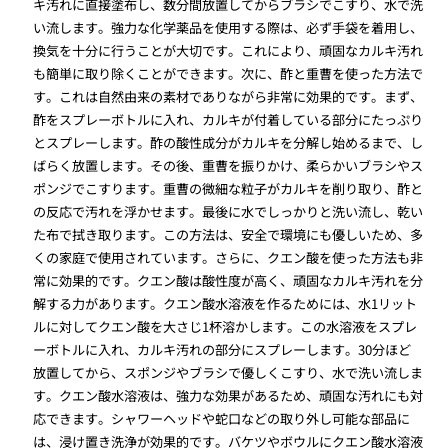
キ汚れに直接塗布し、数分間放置してからブラシでこすり、水で洗
い流します。強力な化学薬品を使用する際は、必ず手袋を着用し、
換気を十分に行うことが大切です。これにより、頑固なカルキ汚れ
も簡単に取り除くことができます。次に、酢と重曹を使った方法で
す。これは自然由来の素材でありながら非常に効果的です。まず、
酢をスプレーボトルに入れ、カルキが付着している部分にたっぷり
とスプレーします。酢の酸性成分がカルキを分解し始めるまで、し
ばらく放置します。その後、重曹を振りかけ、柔らかいブラシやス
ポンジでこすります。重曹の微細な粒子がカルキを削り取り、酢と
の反応で汚れを浮かせます。最後に水でしっかりと洗い流し、乾い
た布で拭き取ります。この方法は、安全で環境にも優しいため、多
くの家庭で使用されています。さらに、クエン酸を使った方法も非
常に効果的です。クエン酸は酸性度が高く、頑固なカルキ汚れを分
解する力があります。クエン酸水溶液を作るためには、水1リット
ルに対してクエン酸を大さじ1杯溶かします。この水溶液をスプレ
ーボトルに入れ、カルキ汚れの部分にスプレーします。30分ほど
放置してから、スポンジやブラシで優しくこすり、水で洗い流しま
す。クエン酸水溶液は、強力な効果があるため、頑固な汚れにも対
応できます。シャワーヘッドや蛇口などの取り外し可能な部品に
は、浸け置き洗浄が効果的です。バケツやボウルにクエン酸水溶液