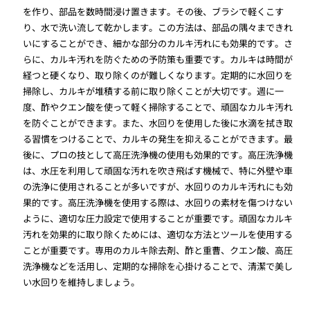
を作り、部品を数時間浸け置きます。その後、ブラシで軽くこす
り、水で洗い流して乾かします。この方法は、部品の隅々まできれ
いにすることができ、細かな部分のカルキ汚れにも効果的です。さ
らに、カルキ汚れを防ぐための予防策も重要です。カルキは時間が
経つと硬くなり、取り除くのが難しくなります。定期的に水回りを
掃除し、カルキが堆積する前に取り除くことが大切です。週に一
度、酢やクエン酸を使って軽く掃除することで、頑固なカルキ汚れ
を防ぐことができます。また、水回りを使用した後に水滴を拭き取
る習慣をつけることで、カルキの発生を抑えることができます。最
後に、プロの技として高圧洗浄機の使用も効果的です。高圧洗浄機
は、水圧を利用して頑固な汚れを吹き飛ばす機械で、特に外壁や車
の洗浄に使用されることが多いですが、水回りのカルキ汚れにも効
果的です。高圧洗浄機を使用する際は、水回りの素材を傷つけない
ように、適切な圧力設定で使用することが重要です。頑固なカルキ
汚れを効果的に取り除くためには、適切な方法とツールを使用する
ことが重要です。専用のカルキ除去剤、酢と重曹、クエン酸、高圧
洗浄機などを活用し、定期的な掃除を心掛けることで、清潔で美し
い水回りを維持しましょう。